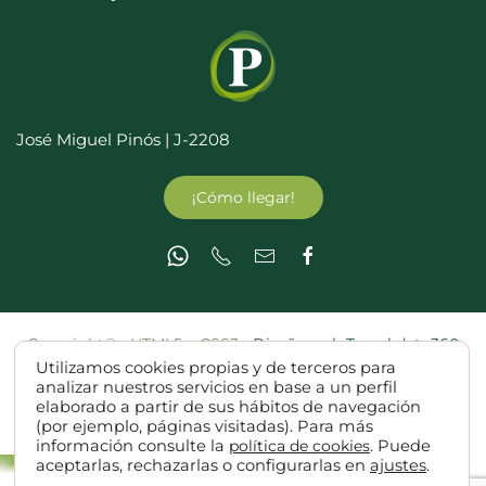
José Miguel Pinós | J-2208
¡Cómo llegar!
Copyright© - HTML5 y CSS3 -
Diseño web Teruel dato360
Utilizamos cookies propias y de terceros para
analizar nuestros servicios en base a un perfil
elaborado a partir de sus hábitos de navegación
(por ejemplo, páginas visitadas). Para más
información consulte la
política de cookies
. Puede
aceptarlas, rechazarlas o configurarlas en
ajustes
.